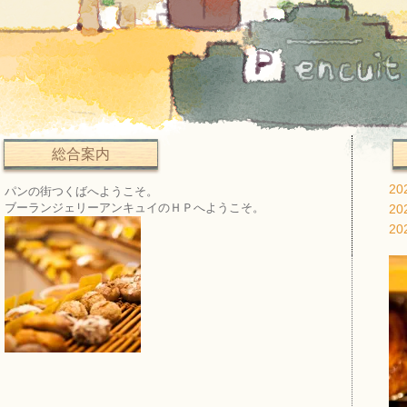
総合案内
20
パンの街つくばへようこそ。
ブーランジェリーアンキュイのＨＰへようこそ。
20
20