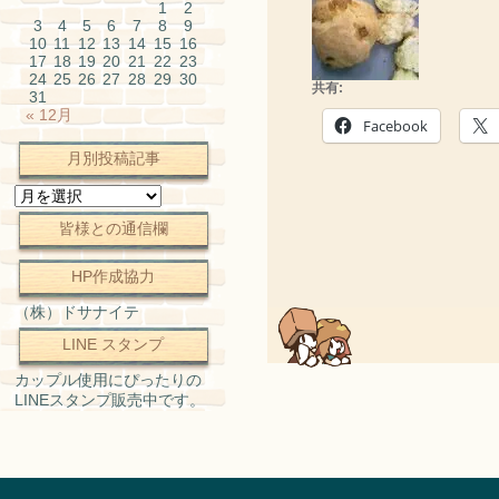
1
2
3
4
5
6
7
8
9
10
11
12
13
14
15
16
17
18
19
20
21
22
23
24
25
26
27
28
29
30
共有:
31
« 12月
Facebook
月別投稿記事
月
別
皆様との通信欄
投
稿
記
HP作成協力
事
（株）ドサナイテ
LINE スタンプ
カップル使用にぴったりの
LINEスタンプ販売中です。