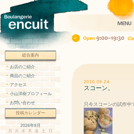
Ope
総合案内
お店のご紹介
商品のご紹介
2010.09.24
アクセス
スコーン。
小山洋樹プロフィール
お問い合わせ
只今スコーンの試作中
投稿カレンダー
2026年8月
月
火
水
木
金
土
日