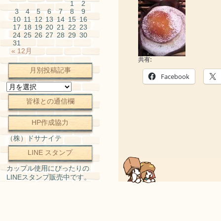
1
2
3
4
5
6
7
8
9
10
11
12
13
14
15
16
17
18
19
20
21
22
23
24
25
26
27
28
29
30
31
« 12月
共有:
月別投稿記事
Facebook
月
別
皆様との通信欄
投
稿
記
HP作成協力
事
（株）ドサナイテ
LINE スタンプ
カップル使用にぴったりの
LINEスタンプ販売中です。