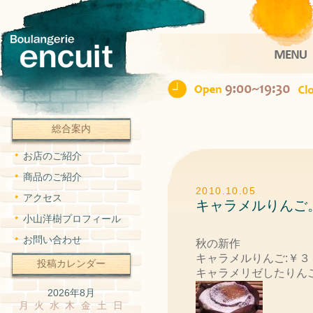
Ope
総合案内
お店のご紹介
商品のご紹介
2010.10.05
アクセス
キャラメルりんご
小山洋樹プロフィール
お問い合わせ
秋の新作
キャラメルりんご:￥３
投稿カレンダー
キャラメリゼしたりん
2026年8月
月
火
水
木
金
土
日