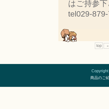
はご持参下
tel029-8
top
«
Copyright 
商品のご