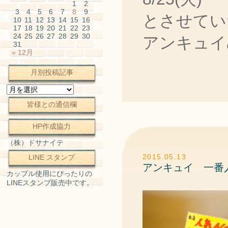
1
2
3
4
5
6
7
8
9
とさせてい
10
11
12
13
14
15
16
17
18
19
20
21
22
23
24
25
26
27
28
29
30
アンキュイ
31
« 12月
月別投稿記事
月
別
皆様との通信欄
投
稿
記
HP作成協力
事
（株）ドサナイテ
2015.05.13
LINE スタンプ
アンキュイ 一番
カップル使用にぴったりの
LINEスタンプ販売中です。