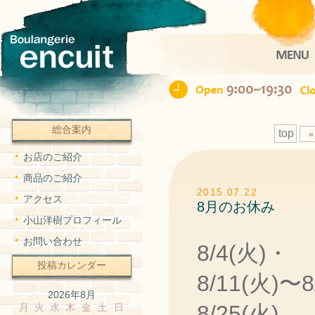
Ope
総合案内
top
«
お店のご紹介
商品のご紹介
2015.07.22
アクセス
8月のお休み
小山洋樹プロフィール
お問い合わせ
8/4(火)・
投稿カレンダー
8/11(火)〜
2026年8月
8/25(火)
月
火
水
木
金
土
日